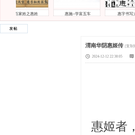
家姓之惠姓
惠施--学富五车
惠字书写大全
发帖
风
渭南华阴惠姬传
[复制
2024-12-12 22:38:05
和
惠姬者，