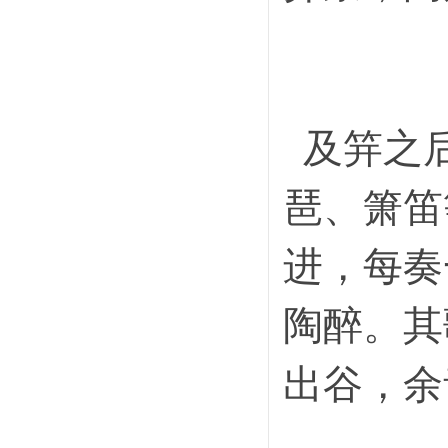
及笄之后
琶、箫笛
进，每奏
陶醉。其
出谷，余