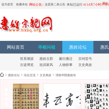
由于有人恶意运用
通知
设为首页
收藏本站
网站公告 |
这是第二条公告
本站已运行
4114天7小时17分
6666666666
6666666666
网站首页
寻根问祖
惠姓论坛
惠氏
世系溯源
惠姓古郡
蕃衍播迁
宗祠堂号
古迹博览
祖训家风
人物轶事
文史典故
惠姓论坛
综合交流
文史典故
渭南华阴惠姬传
精
彩
惠
热
图