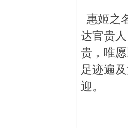
惠姬之名
达官贵人
贵，唯愿
足迹遍及
迎。