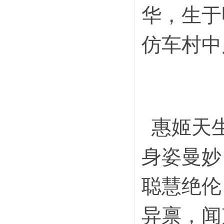
华，生于
仿车村中
畅
惠姬天生
身姿曼妙
聪慧绝伦
异禀，闻