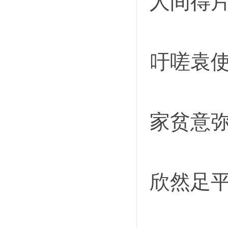
人间得
吁嗟袁
家贫意
欣然足