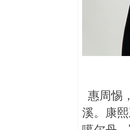
惠周惕，
溪。康熙
噶尔丹，