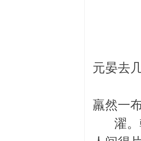
元晏去
羸然一
濯。