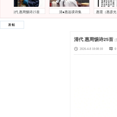
惕诗25首
清●惠远谟诗集
惠需（惠彦光）挽词两首
发帖
风
清代 惠周惕诗25首
2026-4-8 18:08:10
0
和