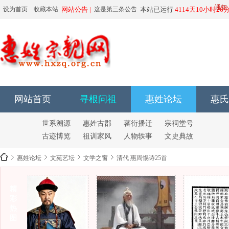
由于有人恶意运用注册机批量注册账号并且发表违法广告
导致网站关闭和停运。
通知
设为首页
收藏本站
网站公告 |
这是第三条公告
本站已运行
4114天10小时26
6666666666
6666666666
网站首页
寻根问祖
惠姓论坛
惠氏
世系溯源
惠姓古郡
蕃衍播迁
宗祠堂号
古迹博览
祖训家风
人物轶事
文史典故
惠姓论坛
文苑艺坛
文学之窗
清代 惠周惕诗25首
精
彩
惠
热
图