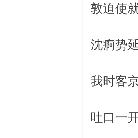
敦迫使
沈痾势
我时客
吐口一