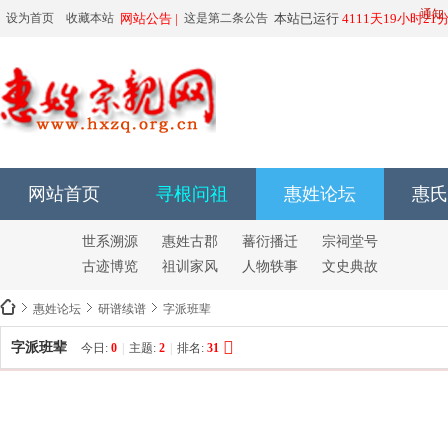
由于有
通知
设为首页
收藏本站
网站公告 |
这是第二条公告
本站已运行
4111天19小时21
66666666666
网站首页
寻根问祖
惠姓论坛
惠氏
世系溯源
惠姓古郡
蕃衍播迁
宗祠堂号
古迹博览
祖训家风
人物轶事
文史典故
惠姓论坛
研谱续谱
字派班辈
字派班辈
今日:
0
|
主题:
2
|
排名:
31
惠
精
彩